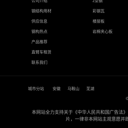
公司介绍
z型钢
钢结构用材
彩钢瓦
供应信息
楼层板
钢构热点
岩棉夹心板
产品推荐
直臂车租赁
联系我们
城市分站
安徽
马鞍山
芜湖
本网站全力支持关于《中华人民共和国广告法》实
片，一律非本网站主观意愿并