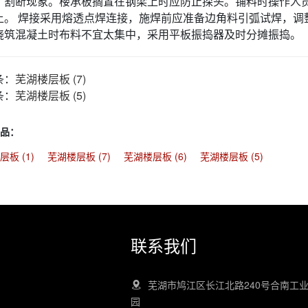
、割断现象。楼承板搁置在钢梁上时应防止探头。铺料时操作人
上。 焊接采用熔透点焊连接，施焊前应准备边角料引弧试焊，调
浇筑混凝土时布料不宜太集中，采用平板振捣器及时分摊振捣。
条：
芜湖楼层板 (7)
条：
芜湖楼层板 (5)
品：
板 (1)
芜湖楼层板 (7)
芜湖楼层板 (6)
芜湖楼层板 (5)
联系我们
芜湖市鸠江区长江北路240号合南工
园