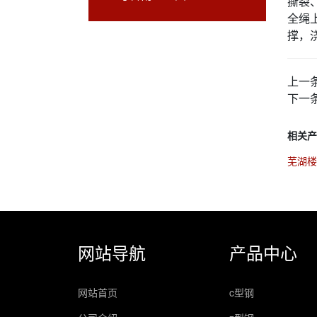
撕裂
全绳
撑，
上一
下一
相关产
芜湖楼层
网站导航
产品中心
网站首页
c型钢