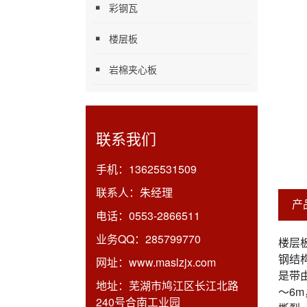
彩钢瓦
楼层板
岩棉夹心板
联系我们
手机：
13625531509
联系人：
朱经理
产
电话：
0553-2866511
业务QQ：
285799770
楼层
钢结构
网址：
www.maslzjx.com
是带
地址：
芜湖市鸠江区长江北路
～6
240号合南工业园