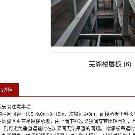
芜湖楼层板 (6)
品详情
板安装注意事项：
柱网间距一般5~9.0m×8~15m，次梁间距3m，而楼承板下料长
由圆弧区垂直吊装楼承板，由上而下在次梁狭间穿套比较困难，
m，则可避免垂直运输时在次梁间无法吊运的问题。 楼承板吊运